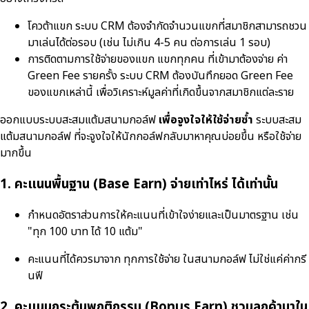
โควต้าแขก ระบบ CRM ต้องจำกัดจำนวนแขกที่สมาชิกสามารถชวน
มาเล่นได้ต่อรอบ (เช่น ไม่เกิน 4-5 คน ต่อการเล่น 1 รอบ)
การติดตามการใช้จ่ายของแขก แขกทุกคน ที่เข้ามาต้องจ่าย ค่า
Green Fee รายครั้ง ระบบ CRM ต้องบันทึกยอด Green Fee
ของแขกเหล่านี้ เพื่อวิเคราะห์มูลค่าที่เกิดขึ้นจากสมาชิกแต่ละราย
ออกแบบระบบสะสมแต้มสนามกอล์ฟ
เพื่อจูงใจให้ใช้จ่ายซ้ำ
ระบบสะสม
แต้มสนามกอล์ฟ ที่จะจูงใจให้นักกอล์ฟกลับมาหาคุณบ่อยขึ้น หรือใช้จ่าย
มากขึ้น
1. คะแนนพื้นฐาน (Base Earn) จ่ายเท่าไหร่ ได้เท่านั้น
กำหนดอัตราส่วนการให้คะแนนที่เข้าใจง่ายและเป็นมาตรฐาน เช่น
"ทุก 100 บาท ได้ 10 แต้ม"
คะแนนที่ได้ควรมาจาก ทุกการใช้จ่าย ในสนามกอล์ฟ ไม่ใช่แค่ค่ากรี
นฟี
2. คะแนนกระตุ้นพฤติกรรม (Bonus Earn) ชวนลูกค้ามาใน