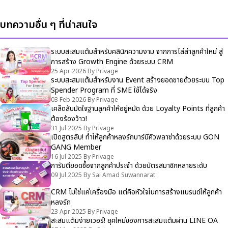
บทความอื่น ๆ ที่น่าสนใจ
ระบบสะสมแต้มสำหรับคลินิกความงาม จากการไล่ล่าลูกค้าใหม่ สู่
การสร้าง Growth Engine ด้วยระบบ CRM
25 Apr 2026
By
Privage
ระบบสะสมแต้มสำหรับงาน Event สร้างยอดขายด้วยระบบ Top
Spender Program ที่ SME ใช้ได้จริง
03 Feb 2026
By
Privage
เคล็ดลับมัดใจฐานลูกค้าให้อยู่หมัด ด้วย Loyalty Points ที่ลูกค้า
ต้องร้องว้าว!
31 Jul 2025
By
Privage
เปิดสูตรลับ! ทำให้ลูกค้าหลงรักบาร์บีคิวพลาซ่าด้วยระบบ GON
GANG Member
16 Jul 2025
By
Privage
การันตียอดซื้อจากลูกค้าประจำ ด้วยบัตรสมาชิกหลายระดับ
09 Jul 2025
By
Sai Amad Suwannarat
CRM ไม่ใช่แค่เครื่องมือ แต่คือหัวใจในการสร้างแบรนด์ให้ลูกค้า
หลงรัก
23 Apr 2025
By
Privage
สะสมแต้มง่ายเวอร์! ยุคใหม่ของการสะสมแต้มผ่าน LINE OA